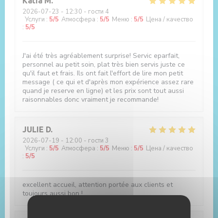
Katia
M
2026-07-23
- 12:30 - гости 4
Услуги
:
5
/5
Атмосфера
:
5
/5
Меню
:
5
/5
Цена / качество
:
5
/5
J'ai été très agréablement surprise! Servic eparfait,
personnel au petit soin, plat très bien servis juste ce
qu'il faut et frais. Ils ont fait l'effort de lire mon petit
message ( ce qui et d'après mon expérience assez rare
quand je reserve en ligne) et les prix sont tout aussi
raisonnables donc vraiment je recommande!
JULIE
D
2026-07-19
- 12:00 - гости 3
Услуги
:
5
/5
Атмосфера
:
5
/5
Меню
:
5
/5
Цена / качество
:
5
/5
excellent accueil, attention portée aux clients et
toujours aussi bon !