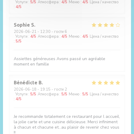
Услуги
:
5
/5
Атмосфера
:
4
/5
Меню
:
4
/5
Цена / качество
:
4
/5
Sophie
S
2026-06-21
- 12:30 - гости 6
Услуги
:
4
/5
Атмосфера
:
4
/5
Меню
:
4
/5
Цена / качество
:
5
/5
Assiettes généreuses Avons passé un agréable
moment en famille
Bénédicte
B
2026-06-18
- 19:15 - гости 2
Услуги
:
5
/5
Атмосфера
:
5
/5
Меню
:
5
/5
Цена / качество
:
4
/5
Je recommande totalement ce restaurant pour l accueil,
la jolie carte et une cuisine délicieuse. Merci infiniment
à chacun et chacune et...au plaisir de revenir chez vous
!!