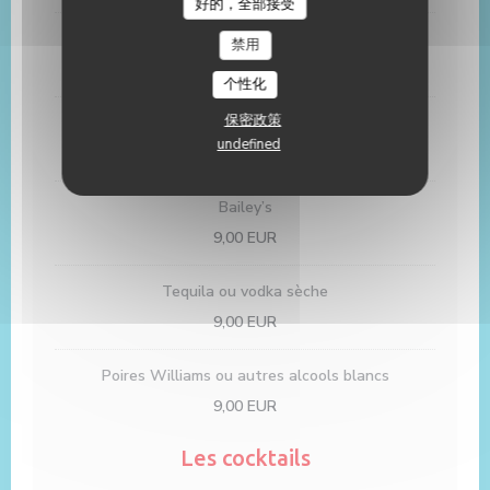
好的，全部接受
Amaretto
禁用
9,00 EUR
个性化
保密政策
Get 27 ou 31
undefined
9,00 EUR
Bailey’s
9,00 EUR
Tequila ou vodka sèche
9,00 EUR
Poires Williams ou autres alcools blancs
9,00 EUR
Les cocktails