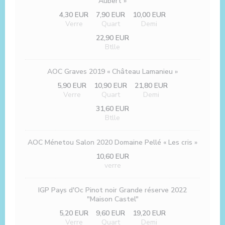
Aubert »
4,30 EUR
7,90 EUR
10,00 EUR
Verre
Quart
Demi
22,90 EUR
Btlle
AOC Graves 2019 « Château Lamanieu »
5,90 EUR
10,90 EUR
21,80 EUR
Verre
Quart
Demi
31,60 EUR
Btlle
AOC Ménetou Salon 2020 Domaine Pellé « Les cris »
10,60 EUR
verre
IGP Pays d'Oc Pinot noir Grande réserve 2022
"Maison Castel"
5,20 EUR
9,60 EUR
19,20 EUR
Verre
Quart
Demi