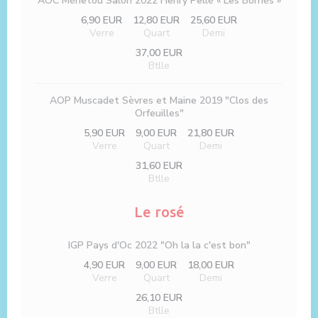
AOC Ménetou Salon 2022 Henry Pellé « Les Bornés »
6,90 EUR
12,80 EUR
25,60 EUR
Verre
Quart
Demi
37,00 EUR
Btlle
AOP Muscadet Sèvres et Maine 2019 "Clos des
Orfeuilles"
5,90 EUR
9,00 EUR
21,80 EUR
Verre
Quart
Demi
31,60 EUR
Btlle
Le rosé
IGP Pays d'Oc 2022 "Oh la la c'est bon"
4,90 EUR
9,00 EUR
18,00 EUR
Verre
Quart
Demi
26,10 EUR
Btlle