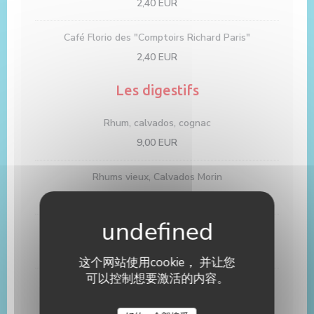
2,40 EUR
Café Florio des "Comptoirs Richard Paris"
2,40 EUR
Les digestifs
Rhum, calvados, cognac
9,00 EUR
Rhums vieux, Calvados Morin
13,00 EUR
Cognac Godet
13,00 EUR
这个网站使用cookie， 并让您
可以控制想要激活的内容。
Bas Armagnac, Gelas 6 ans
13,00 EUR