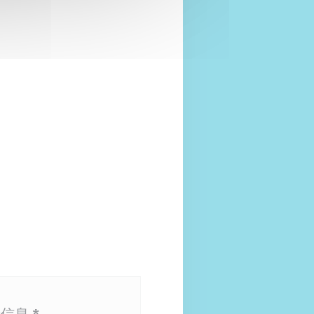
新信息
*