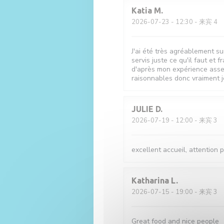
Katia
M
2026-07-23
- 12:30 - 来宾 4
J'ai été très agréablement sur
servis juste ce qu'il faut et fr
d'après mon expérience assez 
raisonnables donc vraiment 
JULIE
D
2026-07-19
- 12:00 - 来宾 3
excellent accueil, attention p
Katharina
L
2026-07-15
- 19:00 - 来宾 3
Great food and nice people