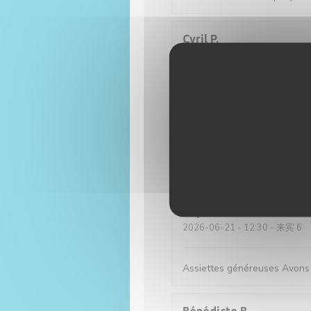
Cyril
P
2026-07-06
- 12:15 - 来宾 2
Gregory
Q
2026-07-03
- 20:00 - 来宾 2
Nicolas
N
2026-07-03
- 12:15 - 来宾 2
Sophie
S
2026-06-21
- 12:30 - 来宾 6
Assiettes généreuses Avons