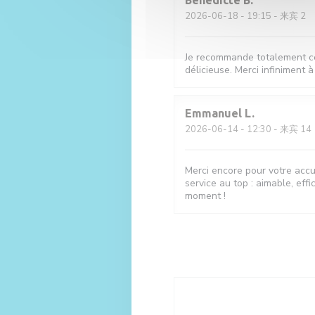
Bénédicte
B
2026-06-18
- 19:15 - 来宾 2
Je recommande totalement ce r
délicieuse. Merci infiniment à
Emmanuel
L
2026-06-14
- 12:30 - 来宾 14
Merci encore pour votre accue
service au top : aimable, eff
moment !