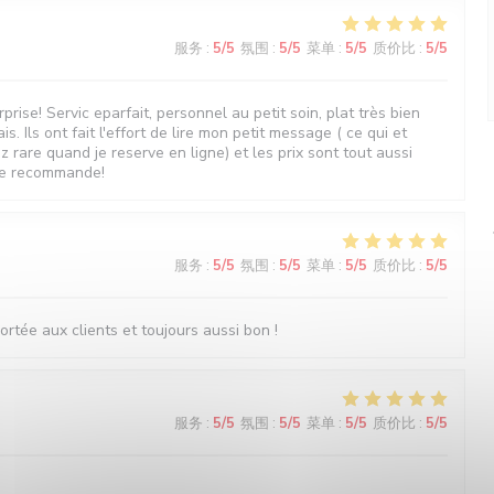
服务
:
5
/5
氛围
:
5
/5
菜单
:
5
/5
质价比
:
5
/5
prise! Servic eparfait, personnel au petit soin, plat très bien
ais. Ils ont fait l'effort de lire mon petit message ( ce qui et
rare quand je reserve en ligne) et les prix sont tout aussi
je recommande!
服务
:
5
/5
氛围
:
5
/5
菜单
:
5
/5
质价比
:
5
/5
ortée aux clients et toujours aussi bon !
服务
:
5
/5
氛围
:
5
/5
菜单
:
5
/5
质价比
:
5
/5