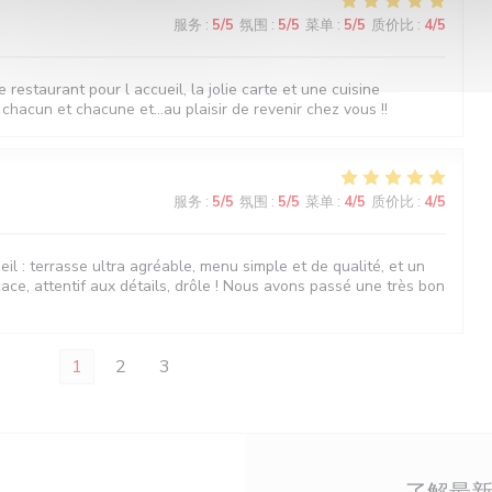
服务
:
5
/5
氛围
:
5
/5
菜单
:
5
/5
质价比
:
4
/5
estaurant pour l accueil, la jolie carte et une cuisine
 chacun et chacune et...au plaisir de revenir chez vous !!
服务
:
5
/5
氛围
:
5
/5
菜单
:
4
/5
质价比
:
4
/5
il : terrasse ultra agréable, menu simple et de qualité, et un
icace, attentif aux détails, drôle ! Nous avons passé une très bon
1
2
3
了解最