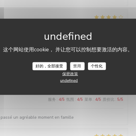
服务
:
4
/5
氛围
:
4
/5
菜单
:
4
/5
质价比
:
4
/5
这个网站使用cookie， 并让您可以控制想要激活的内容。
服务
:
5
/5
氛围
:
5
/5
菜单
:
5
/5
质价比
:
5
/5
好的，全部接受
禁用
个性化
保密政策
服务
:
5
/5
氛围
:
4
/5
菜单
:
4
/5
质价比
:
4
/5
undefined
服务
:
4
/5
氛围
:
4
/5
菜单
:
4
/5
质价比
:
5
/5
 passé un agréable moment en famille