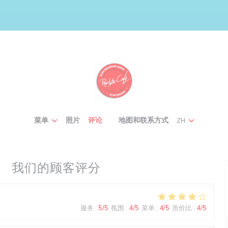
菜单
照片
评论
地图和联系方式
ZH
((在新窗口中打开))
我们的顾客评分
服务
:
5
/5
氛围
:
4
/5
菜单
:
4
/5
质价比
:
4
/5